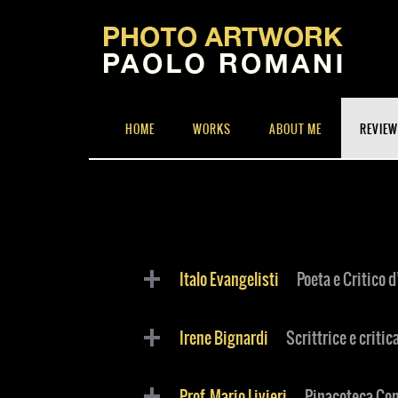
HOME
WORKS
ABOUT ME
REVIE
Italo Evangelisti
Poeta e Critico 
Irene Bignardi
Scrittrice e crit
Prof- Mario Livieri
Pinacoteca Co